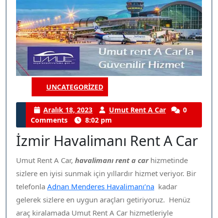
UNCATEGORIZED
Category
Aralık
Umut
Aralık 18, 2023
Umut Rent A Car
0
18,
Rent
Comments
8:02 pm
2023
A
İzmir Havalimanı Rent A Car
Car
Umut Rent A Car,
havalimanı rent a car
hizmetinde
sizlere en iyisi sunmak için yıllardır hizmet veriyor. Bir
telefonla
Adnan Menderes Havalimanı’na
kadar
gelerek sizlere en uygun araçları getiriyoruz. Henüz
araç kiralamada Umut Rent A Car hizmetleriyle