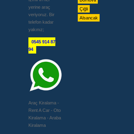
yerine araç
Çiğli
veriyoruz. Bir
Alsancak
telefon kadar
yakınız;
0545 914 87
94
Araç Kiralama -
Rent A Car - Oto
Kiralama - Araba
Kiralama