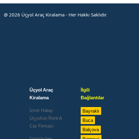
@ 2026 Üçyol Araç Kiralama - Her Hakkı Saklıdır
Üçyol Araç
İlgili
Kiralama
Bağlantılar
İzmir Hatay
Bayraklı
Üçyol'un Rent A
Buca
Car Firması
Balçova
İzmir'in her
Bornova