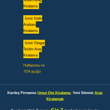
Kiralama
İzmir Gelin
Arabası
Kiralama
İzmir Otogar
Teslim Araç
Kiralama
Haftasonu ve
7/24 açığız
Kardeş Firmamız
Umut Oto Kiralama
-
Yeni Sitemiz
Araç
Kiralamak
Gia 7