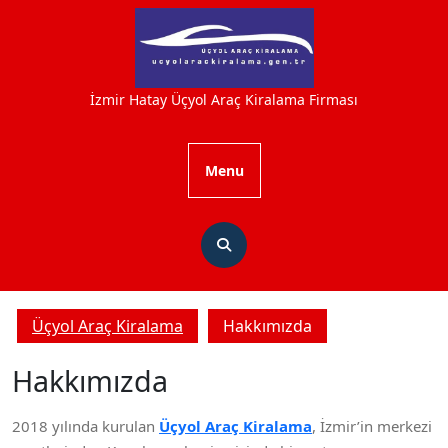
Skip
to
content
İzmir Hatay Üçyol Araç Kiralama Firması
Menu
Üçyol Araç Kiralama
Hakkımızda
Hakkımızda
2018 yılında kurulan
Üçyol Araç Kiralama
, İzmir’in merkezi