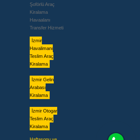
Şoförlü Araç
Kiralama
Havaalanı
Transfer Hizmeti
İzmir
Havalimanı
Teslim Araç
Kiralama
İzmir Gelin
Arabası
Kiralama
İzmir Otogar
Teslim Araç
Kiralama
Haftasonu ve