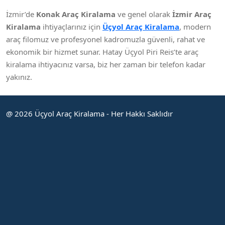
İzmir’de
Konak Araç Kiralama
ve genel olarak
İzmir Araç
Kiralama
ihtiyaçlarınız için
Üçyol Araç Kiralama
, modern
araç filomuz ve profesyonel kadromuzla güvenli, rahat ve
ekonomik bir hizmet sunar. Hatay Üçyol Piri Reis’te araç
kiralama ihtiyacınız varsa, biz her zaman bir telefon kadar
yakınız.
@ 2026 Üçyol Araç Kiralama - Her Hakkı Saklıdır