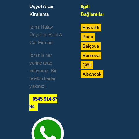
Üçyol Araç
İlgili
Kiralama
Bağlantılar
İzmir Hatay
Bayraklı
Üçyol'un Rent A
Buca
Car Firması
Balçova
İzmir'in her
Bornova
yerine araç
Çiğli
veriyoruz. Bir
Alsancak
telefon kadar
yakınız;
0545 914 87
94