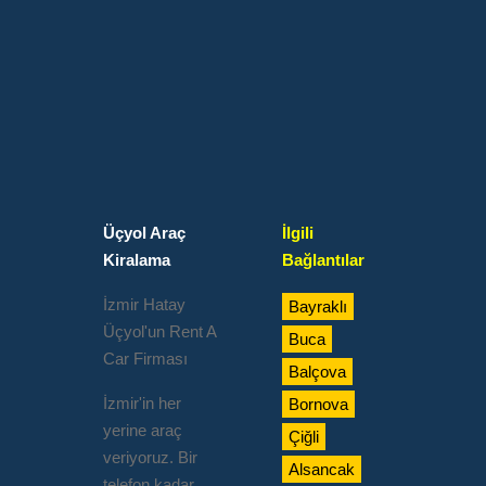
Üçyol Araç
İlgili
Kiralama
Bağlantılar
İzmir Hatay
Bayraklı
Üçyol'un Rent A
Buca
Car Firması
Balçova
İzmir'in her
Bornova
yerine araç
Çiğli
veriyoruz. Bir
Alsancak
telefon kadar