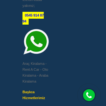
yakınız;
0545 914 87
94
Araç Kiralama -
Rent A Car - Oto
Kiralama - Araba
Kiralama
Başlıca
Hizmetlerimiz