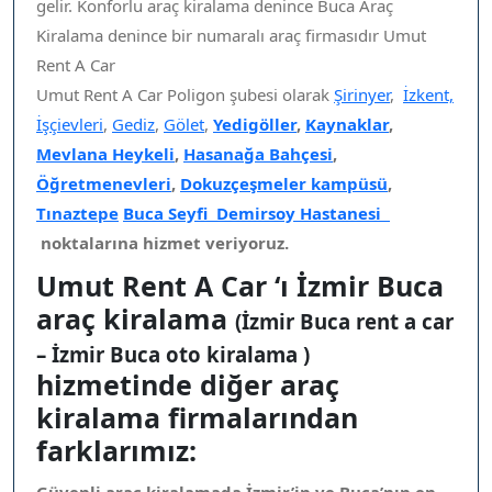
gelir. Konforlu araç kiralama denince Buca Araç
Kiralama denince bir numaralı araç firmasıdır Umut
Rent A Car
Umut Rent A Car Poligon şubesi olarak
Şirinyer
,
İzkent,
İşçievleri
,
Gediz
,
Gölet
,
Yedigöller
,
Kaynaklar
,
Mevlana Heykeli
,
Hasanağa Bahçesi
,
Öğretmenevleri
,
Dokuzçeşmeler kampüsü
,
Tınaztepe
Buca Seyfi Demirsoy Hastanesi
noktalarına hizmet veriyoruz.
Umut Rent A Car ‘ı İzmir Buca
araç kiralama
(İzmir Buca rent a car
– İzmir Buca oto kiralama )
hizmetinde diğer araç
kiralama firmalarından
farklarımız: