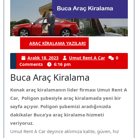
ARAÇ KIRALAMA YAZILARI
Category
Aralık
Umut
Aralık 18, 2023
Umut Rent A Car
0
18,
Rent
Comments
6:16 pm
2023
A
Buca Araç Kiralama
Car
Konak araç kiralamanın lider firması Umut Rent A
Car, Poligon şubesiyle araç kiralamada yeni bir
sayfa açıyor. Poligon şubemizi aradığınızda
dakikalar Buca’ya araç kiralama hizmeti
veriyoruz.
Umut Rent A Car deyince aklımıza kalite, güven, hız