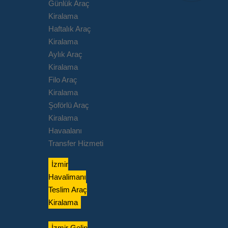
Günlük Araç
Kiralama
Haftalık Araç
Kiralama
Aylık Araç
Kiralama
Filo Araç
Kiralama
Şoförlü Araç
Kiralama
Havaalanı
Transfer Hizmeti
İzmir
Havalimanı
Teslim Araç
Kiralama
İzmir Gelin