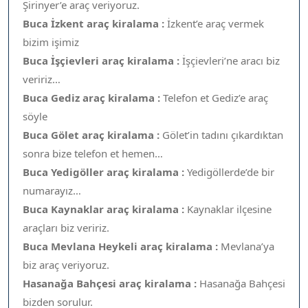
Şirinyer’e araç veriyoruz.
Buca İzkent araç kiralama :
İzkent’e araç vermek
bizim işimiz
Buca İşçievleri araç kiralama :
İşçievleri’ne aracı biz
veririz…
Buca Gediz araç kiralama :
Telefon et Gediz’e araç
söyle
Buca Gölet araç kiralama :
Gölet’in tadını çıkardıktan
sonra bize telefon et hemen…
Buca Yedigöller araç kiralama :
Yedigöllerde’de bir
numarayız…
Buca Kaynaklar araç kiralama :
Kaynaklar ilçesine
araçları biz veririz.
Buca Mevlana Heykeli araç kiralama :
Mevlana’ya
biz araç veriyoruz.
Hasanağa Bahçesi araç kiralama :
Hasanağa Bahçesi
bizden sorulur.