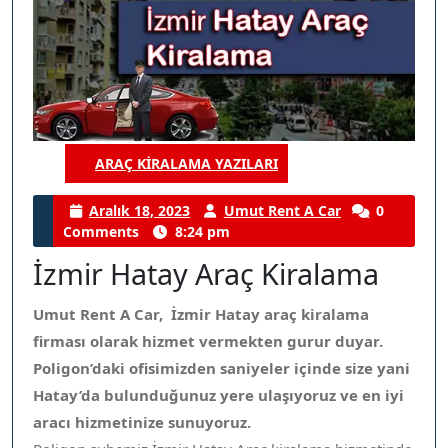
ARAÇ KIRALAMA YAZILARI
Category
Aralık
Umut
Aralık 18, 2023
Umut Rent A Car
0
18,
Rent
Comments
8:24 pm
2023
A
İzmir Hatay Araç Kiralama
Car
Umut Rent A Car, İzmir Hatay araç kiralama
firması olarak hizmet vermekten gurur duyar.
Poligon’daki ofisimizden saniyeler içinde size yani
Hatay’da bulunduğunuz yere ulaşıyoruz ve en iyi
aracı hizmetinize sunuyoruz.