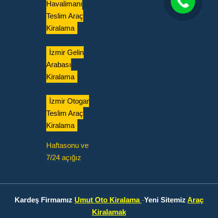
Havalimanı
Teslim Araç
Kiralama
İzmir Gelin
Arabası
Kiralama
İzmir Otogar
Teslim Araç
Kiralama
Haftasonu ve
7/24 açığız
Kardeş Firmamız
Umut Oto Kiralama
-
Yeni Sitemiz
Araç
Kiralamak