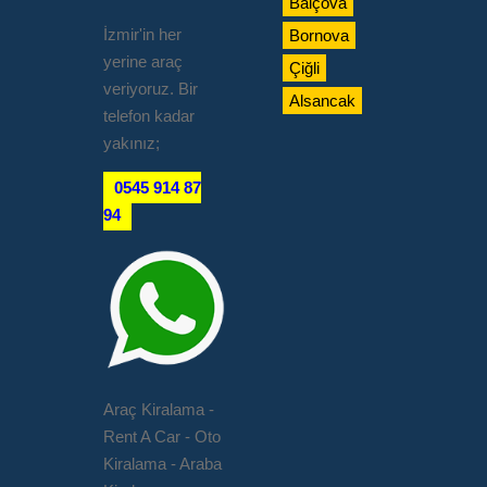
Balçova
İzmir'in her
Bornova
yerine araç
Çiğli
veriyoruz. Bir
Alsancak
telefon kadar
yakınız;
0545 914 87
94
Araç Kiralama -
Rent A Car - Oto
Kiralama - Araba