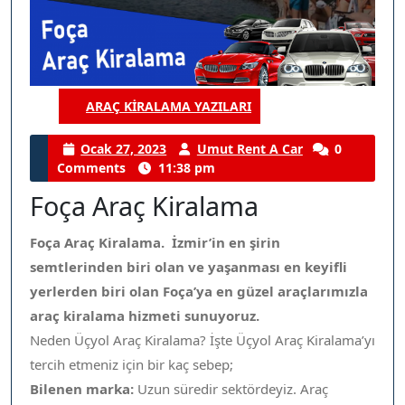
ARAÇ KIRALAMA YAZILARI
Category
Ocak
Umut
Ocak 27, 2023
Umut Rent A Car
0
27,
Rent
Comments
11:38 pm
2023
A
Foça Araç Kiralama
Car
Foça Araç Kiralama. İzmir’in en şirin
semtlerinden biri olan ve yaşanması en keyifli
yerlerden biri olan Foça’ya en güzel araçlarımızla
araç kiralama hizmeti sunuyoruz.
Neden Üçyol Araç Kiralama? İşte Üçyol Araç Kiralama’yı
tercih etmeniz için bir kaç sebep;
Bilenen marka:
Uzun süredir sektördeyiz. Araç