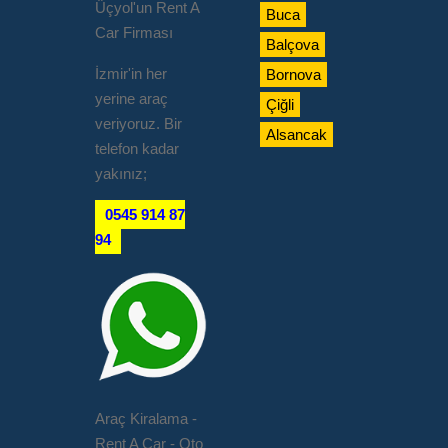
Üçyol'un Rent A
Buca
Car Firması
Balçova
İzmir'in her
Bornova
yerine araç
Çiğli
veriyoruz. Bir
Alsancak
telefon kadar
yakınız;
0545 914 87
94
Araç Kiralama -
Rent A Car - Oto