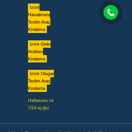
İzmir
Havalimanı
Teslim Araç
Kiralama
İzmir Gelin
Arabası
Kiralama
İzmir Otogar
Teslim Araç
Kiralama
Haftasonu ve
7/24 açığız